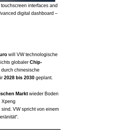
nt touchscreen interfaces and
dvanced digital dashboard –
Euro
will VW technologische
chts globaler
Chip-
durch chinesische
ür
2028 bis 2030
geplant.
ischen Markt
wieder Boden
d Xpeng
 sind. VW spricht von einem
ränität“.