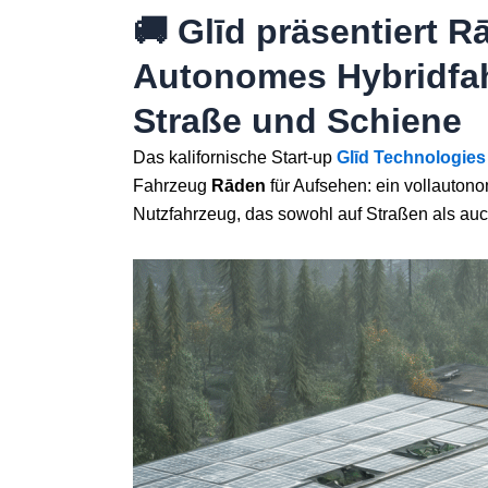
🚚 Glīd präsentiert R
Autonomes Hybridfah
Straße und Schiene
Das kalifornische Start-up
Glīd Technologies
Fahrzeug
Rāden
für Aufsehen: ein vollautono
Nutzfahrzeug, das sowohl auf Straßen als auc