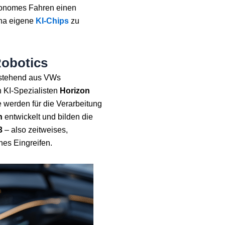
tonomes Fahren einen
ina eigene
KI-Chips
zu
Robotics
estehend aus VWs
 KI-Spezialisten
Horizon
e werden für die Verarbeitung
n
entwickelt und bilden die
3
– also zeitweises,
es Eingreifen.