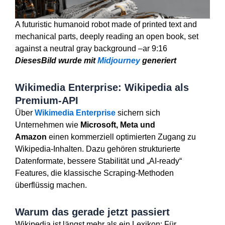
A futuristic humanoid robot made of printed text and
mechanical parts, deeply reading an open book, set
against a neutral gray background –ar 9:16
Dieses
Bild wurde mit
Midjourney
generiert
Wikimedia Enterprise: Wikipedia als
Premium-API
Über
Wikimedia Enterprise
sichern sich
Unternehmen wie
Microsoft, Meta und
Amazon
einen kommerziell optimierten Zugang zu
Wikipedia-Inhalten. Dazu gehören strukturierte
Datenformate, bessere Stabilität und „AI-ready“
Features, die klassische Scraping-Methoden
überflüssig machen.
Warum das gerade jetzt passiert
Wikipedia ist längst mehr als ein Lexikon: Für