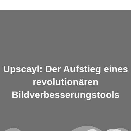
Skip
to
content
Upscayl: Der Aufstieg eines
revolutionären
Bildverbesserungstools